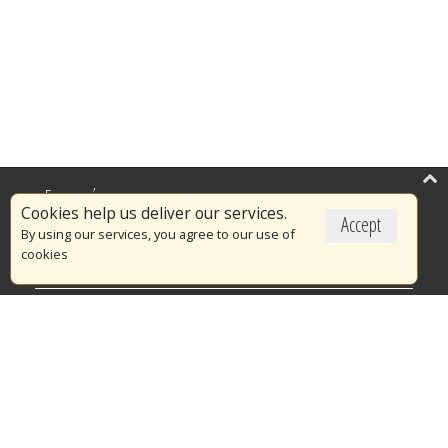
Επικαιρότητα
Cookies help us deliver our services.
Accept
Το Πυροσβεστικό Σώμα
By using our services, you agree to our use of
cookies
Πυρασφάλεια
Τράπεζα Ιδεών
Εθελοντισμός
Ανοιχτά Δεδομένα
Διαγωνισμοί