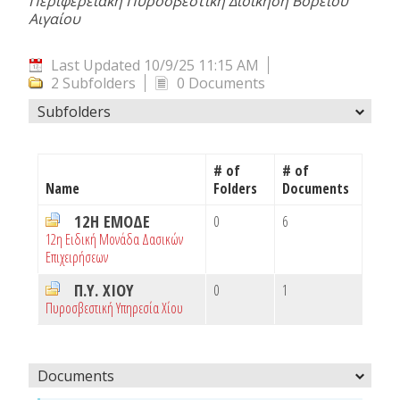
Περιφερειακή Πυροσβεστική Διοίκηση Βορείου
Αιγαίου
Last Updated 10/9/25 11:15 AM
2 Subfolders
0 Documents
Subfolders
# of
# of
Name
Folders
Documents
12Η ΕΜΟΔΕ
0
6
12η Ειδική Μονάδα Δασικών
Επιχειρήσεων
Π.Υ. ΧΙΟΥ
0
1
Πυροσβεστική Υπηρεσία Χίου
Documents