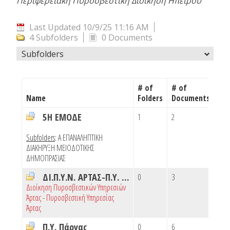
Περιφερειακή Πυροσβεστική Διοίκηση Ηπείρου
Last Updated 10/9/25 11:16 AM
4 Subfolders
0 Documents
Subfolders
# of
# of
Name
Folders
Documents
5Η ΕΜΟΔΕ
1
2
Subfolders
:
Α ΕΠΑΝΑΛΗΠΤΙΚΗ
ΔΙΑΚΗΡΥΞΗ ΜΕΙΟΔΟΤΙΚΗΣ
ΔΗΜΟΠΡΑΣΙΑΣ
ΔΙ.Π.Υ.Ν. ΑΡΤΑΣ-Π.Υ. ΑΡΤΑΣ
0
3
Διοίκηση Πυροσβεστικών Υπηρεσιών
Άρτας - Πυροσβεστική Υπηρεσίας
Άρτας
Π.Υ. Πάργας
0
6