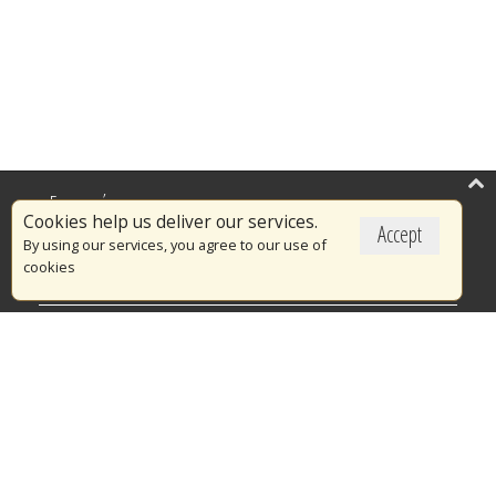
Επικαιρότητα
Cookies help us deliver our services.
Accept
Το Πυροσβεστικό Σώμα
By using our services, you agree to our use of
cookies
Πυρασφάλεια
Τράπεζα Ιδεών
Εθελοντισμός
Ανοιχτά Δεδομένα
Διαγωνισμοί