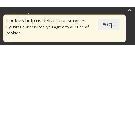
Επικαιρότητα
Cookies help us deliver our services.
Accept
Το Πυροσβεστικό Σώμα
By using our services, you agree to our use of
cookies
Πυρασφάλεια
Τράπεζα Ιδεών
Εθελοντισμός
Ανοιχτά Δεδομένα
Διαγωνισμοί
Ευρωπαϊκά & Αναπτυξιακά Προγράμματα