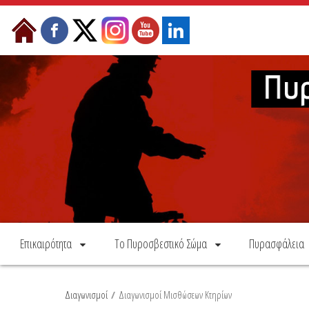
Skip to Content
Επικαιρότητα
Το Πυροσβεστικό Σώμα
Πυρασφάλεια
Διαγωνισμοί
/
Διαγωνισμοί Μισθώσεων Κτηρίων