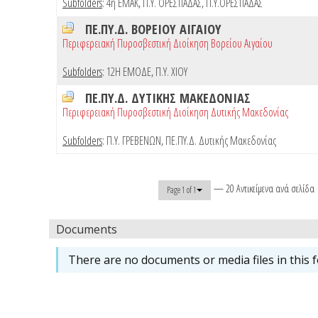
Subfolders
:
4η ΕΜΑΚ
,
Π.Υ. ΟΡΕΣΤΙΑΔΑΣ
,
Π.Υ.ΟΡΕΣΤΙΑΔΑΣ
ΠΕ.ΠΥ.Δ. ΒΟΡΕΙΟΥ ΑΙΓΑΙΟΥ
Περιφερειακή Πυροσβεστική Διοίκηση Βορείου Αιγαίου
Subfolders
:
12Η ΕΜΟΔΕ
,
Π.Υ. ΧΙΟΥ
ΠΕ.ΠΥ.Δ. ΔΥΤΙΚΗΣ ΜΑΚΕΔΟΝΙΑΣ
Περιφερειακή Πυροσβεστική Διοίκηση Δυτικής Μακεδονίας
Subfolders
:
Π.Υ. ΓΡΕΒΕΝΩΝ
,
ΠΕ.ΠΥ.Δ. Δυτικής Μακεδονίας
— 20 Αντικείμενα ανά σελίδα
Page 1 of 1
Documents
There are no documents or media files in this f