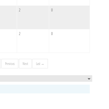
2
0
2
0
Previous
Next
Last →