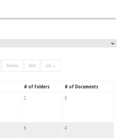
Previous
Next
Last →
# of Folders
# of Documents
2
0
6
4