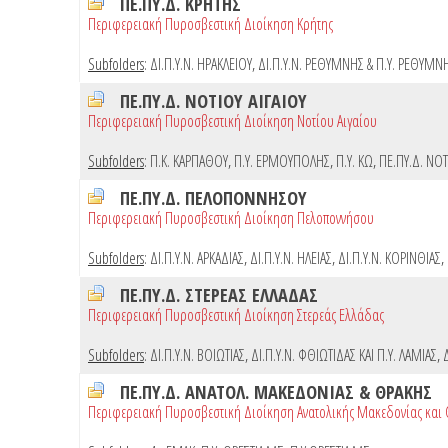
ΠΕ.ΠΥ.Δ. ΚΡΗΤΗΣ
Περιφερειακή Πυροσβεστική Διοίκηση Κρήτης
Subfolders
:
ΔΙ.Π.Υ.Ν. ΗΡΑΚΛΕΙΟΥ
,
ΔΙ.Π.Υ.Ν. ΡΕΘΥΜΝΗΣ & Π.Υ. ΡΕΘΥΜΝ
ΠΕ.ΠΥ.Δ. ΝΟΤΙΟΥ ΑΙΓΑΙΟΥ
Περιφερειακή Πυροσβεστική Διοίκηση Νοτίου Αιγαίου
Subfolders
:
Π.Κ. ΚΑΡΠΑΘΟΥ
,
Π.Υ. ΕΡΜΟΥΠΟΛΗΣ
,
Π.Υ. ΚΩ
,
ΠΕ.ΠΥ.Δ. ΝΟΤ
ΠΕ.ΠΥ.Δ. ΠΕΛΟΠΟΝΝΗΣΟΥ
Περιφερειακή Πυροσβεστική Διοίκηση Πελοποννήσου
Subfolders
:
ΔΙ.Π.Υ.Ν. ΑΡΚΑΔΙΑΣ
,
ΔΙ.Π.Υ.Ν. ΗΛΕΙΑΣ
,
ΔΙ.Π.Υ.Ν. ΚΟΡΙΝΘΙΑΣ
,
ΠΕ.ΠΥ.Δ. ΣΤΕΡΕΑΣ ΕΛΛΑΔΑΣ
Περιφερειακή Πυροσβεστική Διοίκηση Στερεάς Ελλάδας
Subfolders
:
ΔΙ.Π.Υ.Ν. ΒΟΙΩΤΙΑΣ
,
ΔΙ.Π.Υ.Ν. ΦΘΙΩΤΙΔΑΣ ΚΑΙ Π.Υ. ΛΑΜΙΑΣ
,
ΠΕ.ΠΥ.Δ. ΑΝΑΤΟΛ. ΜΑΚΕΔΟΝΙΑΣ & ΘΡΑΚΗΣ
Περιφερειακή Πυροσβεστική Διοίκηση Ανατολικής Μακεδονίας και