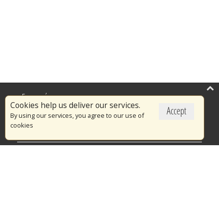
Επικαιρότητα
Cookies help us deliver our services.
Accept
Το Πυροσβεστικό Σώμα
By using our services, you agree to our use of
cookies
Πυρασφάλεια
Τράπεζα Ιδεών
Εθελοντισμός
Ανοιχτά Δεδομένα
Διαγωνισμοί