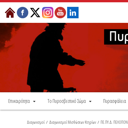
Skip to Content
Επικαιρότητα
Το Πυροσβεστικό Σώμα
Πυρασφάλεια
Διαγωνισμοί
/
Διαγωνισμοί Μισθώσεων Κτηρίων
/
ΠΕ.ΠΥ.Δ. ΠΕΛΟΠΟ