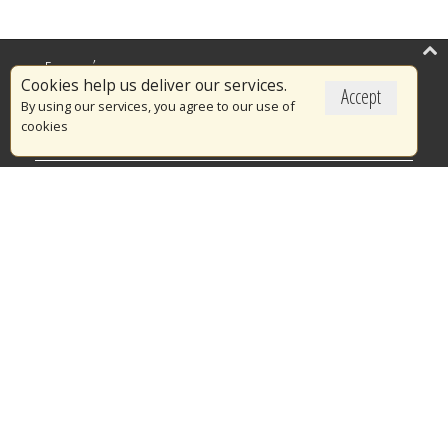
Επικαιρότητα
Cookies help us deliver our services.
Accept
Το Πυροσβεστικό Σώμα
By using our services, you agree to our use of
cookies
Πυρασφάλεια
Τράπεζα Ιδεών
Εθελοντισμός
Ανοιχτά Δεδομένα
Διαγωνισμοί
Ευρωπαϊκά & Αναπτυξιακά Προγράμματα