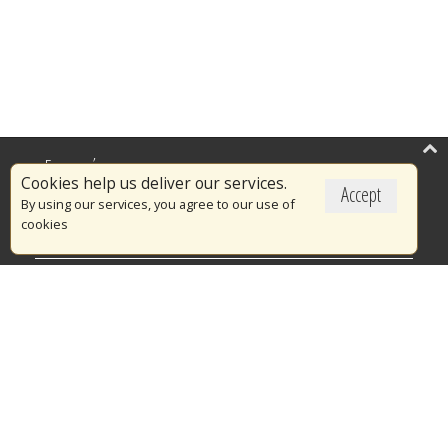
Επικαιρότητα
Cookies help us deliver our services.
Accept
Το Πυροσβεστικό Σώμα
By using our services, you agree to our use of
cookies
Πυρασφάλεια
Τράπεζα Ιδεών
Εθελοντισμός
Ανοιχτά Δεδομένα
Διαγωνισμοί
Ευρωπαϊκά & Αναπτυξιακά Προγράμματα