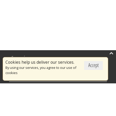
Επικαιρότητα
Cookies help us deliver our services.
Accept
Το Πυροσβεστικό Σώμα
By using our services, you agree to our use of
cookies
Πυρασφάλεια
Τράπεζα Ιδεών
Εθελοντισμός
Ανοιχτά Δεδομένα