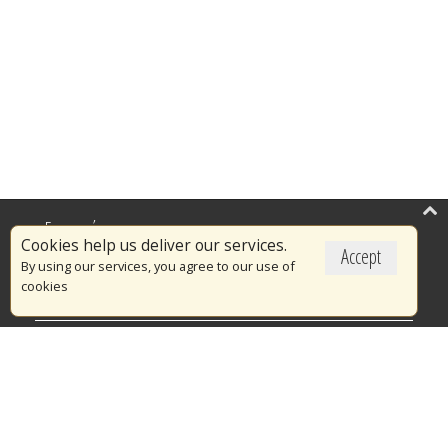
Επικαιρότητα
Cookies help us deliver our services.
Accept
Το Πυροσβεστικό Σώμα
By using our services, you agree to our use of
cookies
Πυρασφάλεια
Τράπεζα Ιδεών
Εθελοντισμός
Ανοιχτά Δεδομένα