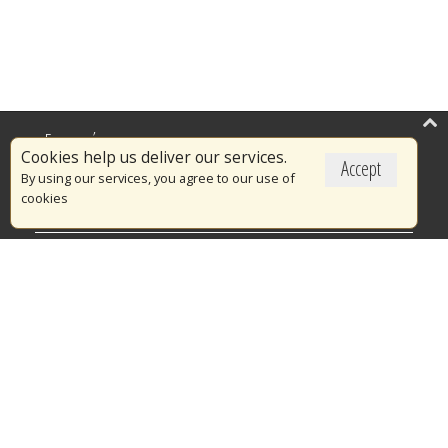
Επικαιρότητα
Cookies help us deliver our services.
Accept
Το Πυροσβεστικό Σώμα
By using our services, you agree to our use of
cookies
Πυρασφάλεια
Τράπεζα Ιδεών
Εθελοντισμός
Ανοιχτά Δεδομένα
Διαγωνισμοί
Ευρωπαϊκά & Αναπτυξιακά Προγράμματα