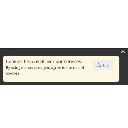
Επικαιρότητα
Cookies help us deliver our services.
Accept
Το Πυροσβεστικό Σώμα
By using our services, you agree to our use of
cookies
Πυρασφάλεια
Τράπεζα Ιδεών
Εθελοντισμός
Ανοιχτά Δεδομένα
Διαγωνισμοί