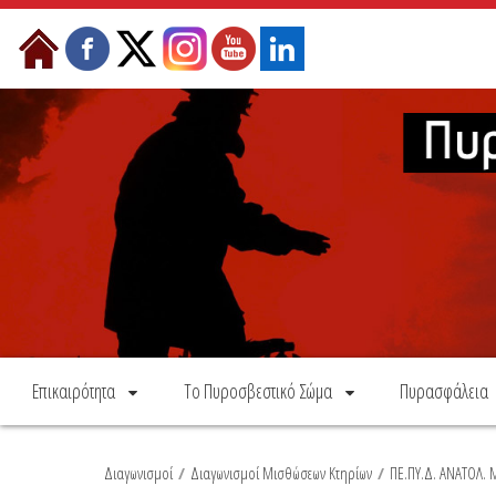
Skip to Content
Επικαιρότητα
Το Πυροσβεστικό Σώμα
Πυρασφάλεια
Διαγωνισμοί
/
Διαγωνισμοί Μισθώσεων Κτηρίων
/
ΠΕ.ΠΥ.Δ. ΑΝΑΤΟΛ.