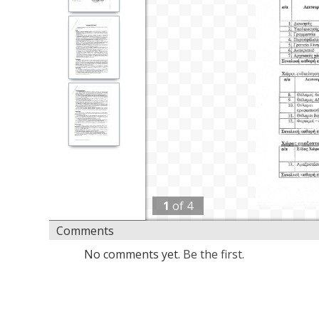
1
of
4
Comments
No comments yet.
Be the first.