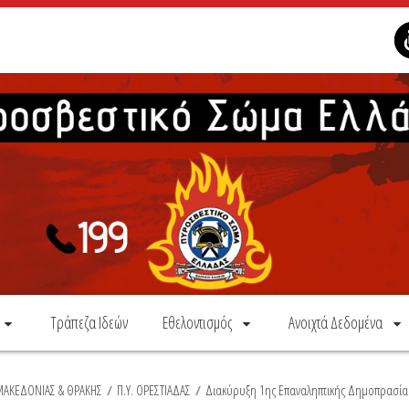
Τράπεζα Ιδεών
Εθελοντισμός
Ανοιχτά Δεδομένα
 ΜΑΚΕΔΟΝΙΑΣ & ΘΡΑΚΗΣ
/
Π.Υ. ΟΡΕΣΤΙΑΔΑΣ
/
Διακύρυξη 1ης Επαναληπτικής Δημοπρασία