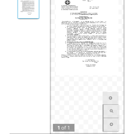
1
of
1