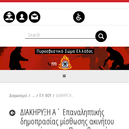
Skip to Content
Διαγωνισμοί
/
Π.Υ. ΧΙΟΥ
/
ΔΙΑΚΗΡΥΞΗ Α΄ Επαναληπτικής δημοπρασίας μίσθωσης ακινήτου για την στέγαση της Πυροσβεστικής Υπηρεσίας Χίου
ΔΙΑΚΗΡΥΞΗ Α΄ Επαναληπτικής
δημοπρασίας μίσθωσης ακινήτου