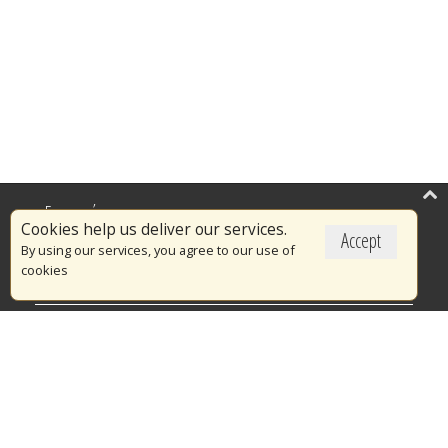
Επικαιρότητα
Cookies help us deliver our services.
Accept
Το Πυροσβεστικό Σώμα
By using our services, you agree to our use of
cookies
Πυρασφάλεια
Τράπεζα Ιδεών
Εθελοντισμός
Ανοιχτά Δεδομένα
Διαγωνισμοί