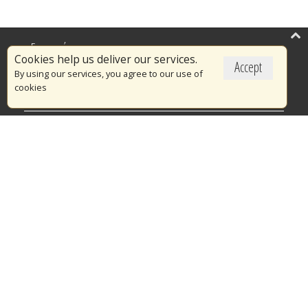
Επικαιρότητα
Cookies help us deliver our services.
Accept
Το Πυροσβεστικό Σώμα
By using our services, you agree to our use of
cookies
Πυρασφάλεια
Τράπεζα Ιδεών
Εθελοντισμός
Ανοιχτά Δεδομένα
Διαγωνισμοί
Ευρωπαϊκά & Αναπτυξιακά Προγράμματα