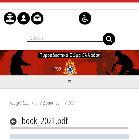
Skip to Content
Ανοιχτά Δεδομένα
/
Δραστηριότητες Π.Σ.
/
2021
book_2021.pdf