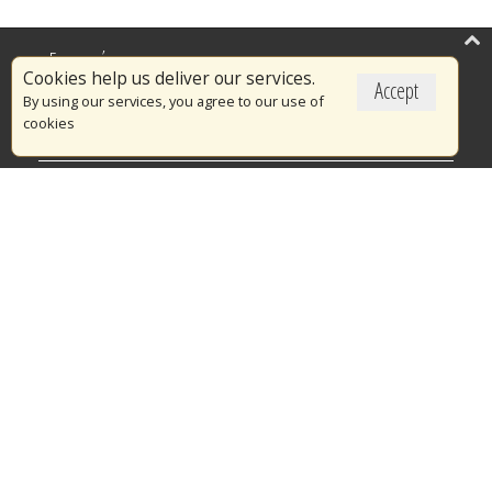
Επικαιρότητα
Cookies help us deliver our services.
Accept
Το Πυροσβεστικό Σώμα
By using our services, you agree to our use of
cookies
Πυρασφάλεια
Τράπεζα Ιδεών
Εθελοντισμός
Ανοιχτά Δεδομένα
Διαγωνισμοί
Ευρωπαϊκά & Αναπτυξιακά Προγράμματα