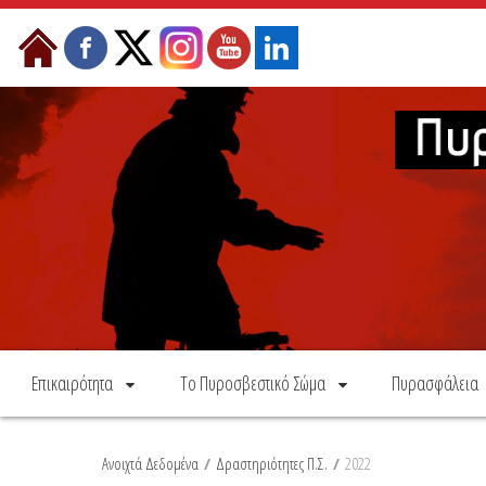
Skip to Content
Επικαιρότητα
Το Πυροσβεστικό Σώμα
Πυρασφάλεια
Ανοιχτά Δεδομένα
/
Δραστηριότητες Π.Σ.
/
2022