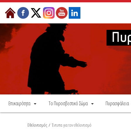
Skip to Content
Επικαιρότητα
Το Πυροσβεστικό Σώμα
Πυρασφάλεια
Εθελοντισμός
/
Έντυπα για τον εθελοντισμό