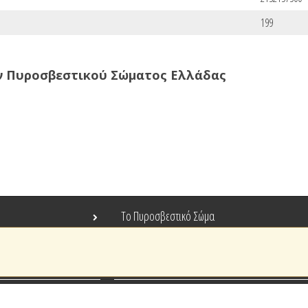
199
ν Πυροσβεστικού Σώματος Ελλάδας
Το Πυροσβεστικό Σώμα
Τράπεζα Ιδεών
Ανοιχτά Δεδομένα
Ευρωπαϊκά & Αναπτυξιακά Προγράμματα