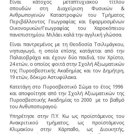
Είναι κάτοχος μεταπτυχιακού τίτλου
σπουδών στη Διαχείριση Φυσικών &
Ανθρωπογενών Καταστροφών του Τμήματος
Περιβάλλοντος Γεωγραφίας και Εφαρμοσμένων
Οικονομικών/Γεωγραφίας του Χαροκόπειου
πανεπιστημίου. Μιλάει καλά την αγγλική γλώσσα.
Είναι παντρεμένος με τη Θεοδοσία Τσιλιμάγκου,
νηπιαγωγό, η οποία επίσης κατάγεται από την
Παλαιοβράχα και έχουν δύο παιδιά, τον Χρίστο,
24 ετών, ο οποίος φοιτά στην Σχολή Αξιωματικών
της Πυροσβεστικής Ακαδημίας και τον Δημήτρη,
19 ετών, δόκιμο Αστυφύλακα.
Κατετάγη στο Πυροσβεστικό Σώμα το έτος 1996
και αποφοίτησε από την Σχολή Αξιωματικών της
Πυροσβεστικής Ακαδημίας το 2000 με το βαθμό
του Ανθυποπυραγού.
Υπηρέτησε στην Π.Υ. Κω ως προϊστάμενος του
Ανακριτικού τμήματος, ως προϊστάμενος
Κλιμακίου στην Κάρπαθο, ως Διοικητής,