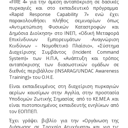
«FIRE 4» για την άμεση ανταπόκριση σε δασικές
πυρκαγιές και στο εκπαιδευτικό πρόγραμμα
«Rapid Response Capability 7» ενώ έχει
παρακολουθήσει πλήθος σεμιναρίων όπως
«Αντιμετώπιση Φυσικών Καταστροφών και
Δημόσια Διοίκηση» στο ΙΝΕΠ, «Οδική Μεταφορά
Επικίνδυνων Εμπορευμάτων -Αναγνώριση
Κινδύνων – Νομοθετικό Πλαίσιο», «Σύστημα
Διαχείρισης Συμβάντος (Incident Command
System)» των Η.Π.Α, «Ανάπτυξη και τρόπος
ανταπόκρισης των διασωστικών ομάδων σε
διεθνές περιβάλλον (INSARAG/UNDAC Awareness
Training)» του Ο.Η.Ε.
Είναι εκπαιδευμένος στη διαχείριση πυρκαγιών
αερίων καυσίμων στην Αγγλία, στην προστασία
Υποδομών Ζωτικής Σημασίας από το ΚΕ.ΜΕ.Α .και
είναι πιστοποιημένος εκπαιδευτής ενηλίκων από
τον ΕΟΠΠΕΠ.
Έχει γράψει βιβλίο για την «Οργάνωση της
Διάσωσης σε Τροχαία Ατυχήματα» και για τις