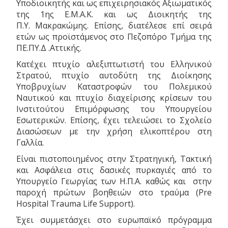
Υποδιοικητής και ως επιχειρησιακός Αξιωματικός
της 1ης Ε.Μ.Α.Κ. και ως Διοικητής της
Π.Υ. Μακρακώμης. Επίσης, διατέλεσε επί σειρά
ετών ως προϊστάμενος στο Πεζοπόρο Τμήμα της
ΠΕ.ΠΥ.Δ .Αττικής.
Κατέχει πτυχίο αλεξιπτωτιστή του Ελληνικού
Στρατού, πτυχίο αυτοδύτη της Διοίκησης
Υποβρυχίων Καταστροφών του Πολεμικού
Ναυτικού και πτυχίο διαχείρισης κρίσεων του
Ινστιτούτου Επιμόρφωσης του Υπουργείου
Εσωτερικών. Επίσης, έχει τελειώσει το Σχολείο
Διασώσεων με την χρήση ελικοπτέρου στη
Γαλλία.
Είναι πιστοποιημένος στην Στρατηγική, Τακτική
και Ασφάλεια στις δασικές πυρκαγιές από το
Υπουργείο Γεωργίας των Η.Π.Α. καθώς και στην
παροχή πρώτων βοηθειών στο τραύμα (Pre
Hospital Trauma Life Support).
Έχει συμμετάσχει στο ευρωπαϊκό πρόγραμμα