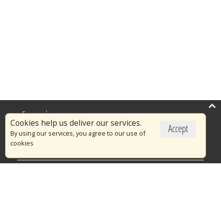
Επικαιρότητα
Cookies help us deliver our services.
Accept
Το Πυροσβεστικό Σώμα
By using our services, you agree to our use of
cookies
Πυρασφάλεια
Τράπεζα Ιδεών
Εθελοντισμός
Ανοιχτά Δεδομένα