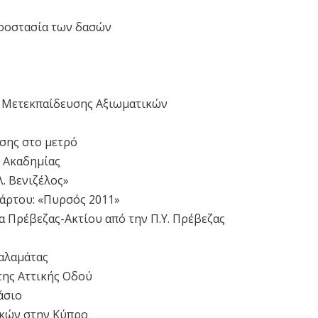
προστασία των δασών
 Μετεκπαίδευσης Αξιωματικών
σης στο μετρό
ς Ακαδημίας
. Βενιζέλος»
άρτου: «Πυρσός 2011»
 Πρέβεζας-Ακτίου από την Π.Υ. Πρέβεζας
Καλαμάτας
της Αττικής Οδού
άσιο
ικών στην Κύπρο