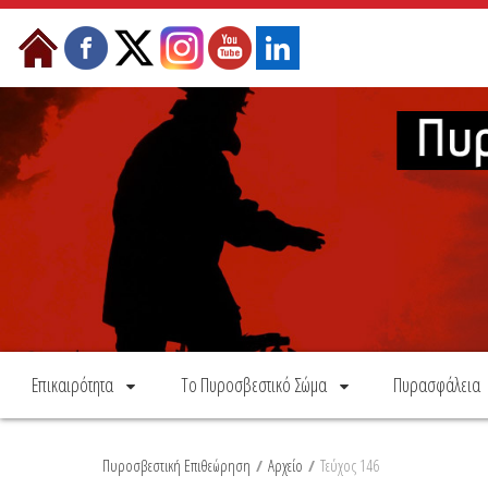
Skip to Content
Επικαιρότητα
Το Πυροσβεστικό Σώμα
Πυρασφάλεια
Πυροσβεστική Επιθεώρηση
/
Αρχείο
/
Τεύχος 146