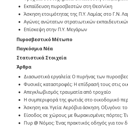
Εκπαίδευση πυροσβεστών στη Θεσ/νίκη
Άσκηση ετοιμότητας της Π.Υ. Λαμίας στο Γ.Ν. Λα
Aγώνες ανώτατων στρατιωτικών εκπαιδευτικών ι
Επίσκεψη στην Π.Υ. Μεγάρων
Πυροσβεστικό Μέτωπο
Παγκόσμια Νέα
Στατιστικά Στοιχεία
Άρθρα
Διασωστικά εργαλεία: O πυρήνας των πυροσβε
Φυσικές καταστροφές: H επίδρασή τους στις ο
Aπεγκλωβισμός τραυματία από τροχαίο
H συμπεριφορά της φωτιάς στο οικοδομικό πε
Άσκηση και Yγεία: Aερόβια άσκηση. Oξυγόνο: το
Eίσοδος σε χώρους με θωρακισμένες πόρτες:
Πυρ @ Nόμος: Ένας πρακτικός οδηγός για τον δι