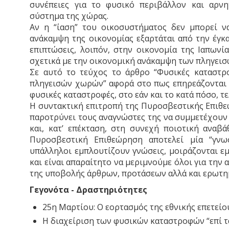
συνέπειες για το φυσικό περιβάλλον και αρνη
σύστημα της χώρας.
Αν η “ίαση” του οικοσυστήματος δεν μπορεί 
ανάκαμψη της οικονομίας εξαρτάται από την έγκ
επιπτώσεις, λοιπόν, στην οικονομία της Ιαπων
σχετικά με την οικονομική ανάκαμψη των πληγεισ
Σε αυτό το τεύχος το άρθρο “Φυσικές καταστρο
πληγεισών χωρών” αφορά στο πως επηρεάζονται 
φυσικές καταστροφές, στο εάν και το κατά πόσο, τ
Η συντακτική επιτροπή της Πυροσβεστικής Επιθε
παροτρύνει τους αναγνώστες της να συμμετέχουν 
και, κατ’ επέκταση, στη συνεχή ποιοτική αναβ
Πυροσβεστική Επιθεώρηση αποτελεί μία “γνω
υπάλληλοι εμπλουτίζουν γνώσεις, μοιράζονται εμ
και είναι απαραίτητο να μεριμνούμε όλοι για την
της υποβολής άρθρων, προτάσεων αλλά και ερωτη
Γεγονότα - Δραστηριότητες
25η Μαρτίου: Ο εορτασμός της εθνικής επετείο
Η διαχείριση των φυσικών καταστροφών “επί τ