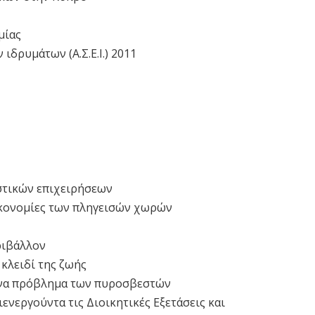
μίας
δρυμάτων (Α.Σ.Ε.Ι.) 2011
στικών επιχειρήσεων
ικονομίες των πληγεισών χωρών
ριβάλλον
 κλειδί της ζωής
 Ένα πρόβλημα των πυροσβεστών
ενεργούντα τις Διοικητικές Εξετάσεις και