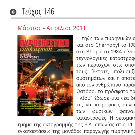
Τεύχος 146
Μάρτιος - Απρίλιος 2011
Η τήξη των πυρηνικών α
και στο Chernobyl το 1
στη Bhopal το 1984, είνα
τεχνολογικές καταστροφ
των περιοχών στις οπο
τους. Έκτοτε, πολυσυ
συστημάτων και η αποτε
από τον ανθρώπινο παρά
Ωστόσο, το πρόσφατο τρ
Ηλίου” έδωσε μία νέα δ
τις καταστροφικές συνέ
των φυσικών φαινομ
καταστροφές. Η σεισμικ
τμήμα της ακτογραμμής της Β.Α Ιαπωνίας στις 11
εγκαταστάσεις της μονάδας παραγωγής πυρηνικής