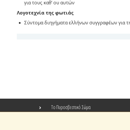
για τους καθ’ ου αυτών
Λογοτεχνία της φωτιάς
Σύντομα διηγήματα ελλήνων συγγραφέων για 
Το Πυροσβεστικό Σώμα
Τράπεζα Ιδεών
Ανοιχτά Δεδομένα