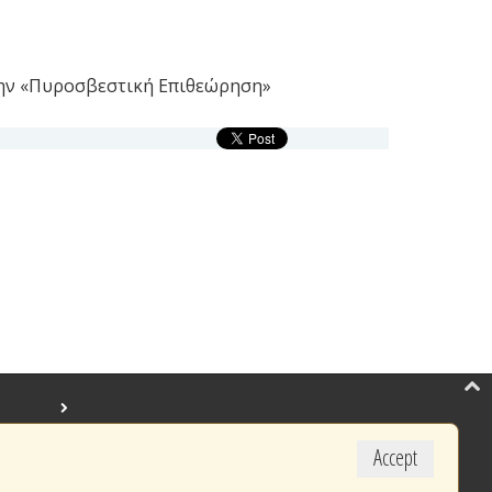
την «Πυροσβεστική Eπιθεώρηση»
Accept