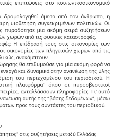
τικές επιπτώσεις στο κοινωνικοοικονομικό
να δρομολογηθεί άμεσα από τον άνθρωπο, η
αιρη υιοθέτηση συγκεκριμένων πολιτικών. Οι
ίας πυροδότησε μία ακόμη σειρά συζητήσεων
ών χωρών από τις φυσικές καταστροφές.
φές: H επίδρασή τους στις οικονομίες των
οι οικονομίες των πληγεισών χωρών από τις
ελικώς, ανακάμπτουν.
ώρησης θα επιθυμούσε για μία ακόμη φορά να
ενεργά και δυναμικά στην ανανέωση της ύλης
άθμιση του περιεχομένου του περιοδικού. Η
στική πλατφόρμα” όπου οι πυροσβεστικοί
πειρίες, ανταλλάσσουν πληροφορίες. Γι’ αυτό
 ανανέωση αυτής της “βάσης δεδομένων”, μέσω
μάτων προς τους συντάκτες του περιοδικού.
υ
άπητος” στις συζητήσεις μεταξύ Ελλάδας