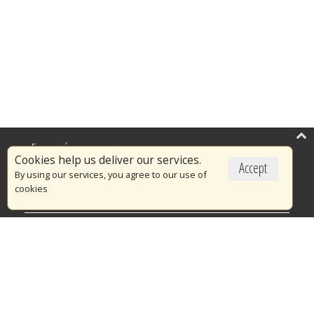
Επικαιρότητα
Cookies help us deliver our services.
Accept
Το Πυροσβεστικό Σώμα
By using our services, you agree to our use of
cookies
Πυρασφάλεια
Τράπεζα Ιδεών
Εθελοντισμός
Ανοιχτά Δεδομένα
Διαγωνισμοί