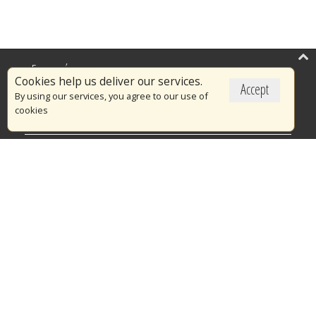
Επικαιρότητα
Cookies help us deliver our services.
Accept
Το Πυροσβεστικό Σώμα
By using our services, you agree to our use of
cookies
Πυρασφάλεια
Τράπεζα Ιδεών
Εθελοντισμός
Ανοιχτά Δεδομένα
Διαγωνισμοί
Ευρωπαϊκά & Αναπτυξιακά Προγράμματα