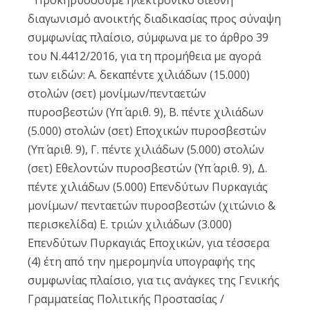
Προκηρύσσουμε ηλεκτρονικό διεθνή
διαγωνισμό ανοικτής διαδικασίας προς σύναψη
συμφωνίας πλαίσιο, σύμφωνα με το άρθρο 39
του Ν.4412/2016, για τη προμήθεια με αγορά
των ειδών: Α. δεκαπέντε χιλιάδων (15.000)
στολών (σετ) μονίμων/πενταετών
πυροσβεστών (Υπ΄ αριθ. 9), Β. πέντε χιλιάδων
(5.000) στολών (σετ) Εποχικών πυροσβεστών
(Υπ΄ αριθ. 9), Γ. πέντε χιλιάδων (5.000) στολών
(σετ) Εθελοντών πυροσβεστών (Υπ΄ αριθ. 9), Δ.
πέντε χιλιάδων (5.000) Επενδύτων Πυρκαγιάς
μονίμων/ πενταετών πυροσβεστών (χιτώνιο &
περισκελίδα) Ε. τριών χιλιάδων (3.000)
Επενδύτων Πυρκαγιάς Εποχικών, για τέσσερα
(4) έτη από την ημερομηνία υπογραφής της
συμφωνίας πλαίσιο, για τις ανάγκες της Γενικής
Γραμματείας Πολιτικής Προστασίας /