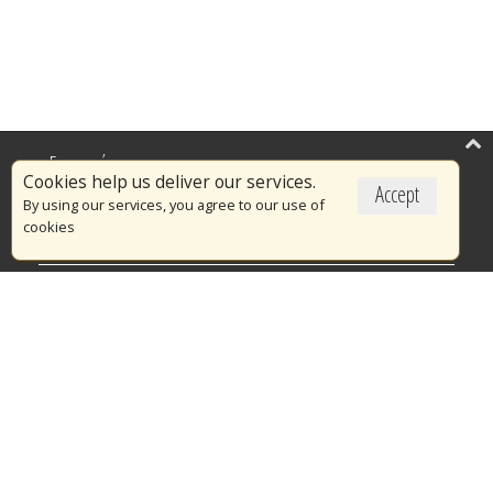
Επικαιρότητα
Cookies help us deliver our services.
Accept
Το Πυροσβεστικό Σώμα
By using our services, you agree to our use of
cookies
Πυρασφάλεια
Τράπεζα Ιδεών
Εθελοντισμός
Ανοιχτά Δεδομένα
Διαγωνισμοί
Ευρωπαϊκά & Αναπτυξιακά Προγράμματα