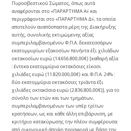
Πυροσβεστικού Σώματος, όπως αυτά
αναφέρονται στο «ΠΑΡΑΡΤΗΜΑ Α΄» και
περιγράφονται στο «ΠΑΡΑΡΤΗΜΑ Δ΄», τα οποία
αποτελούν αναπόσπαστα μέρη της Διακήρυξης
αυτής, συνολικής εκτιμώμενης αξίας
συμπεριλαμβανομένου Φ.Π.Α. δεκατεσσάρων
εκατομμυρίων εξακοσίων πενήντα έξι χιλιάδων
οκτακοσίων ευρώ (14.656.800,00€) [καθαρή αξία
: έντεκα εκατομμύρια οκτακόσιες είκοσι
χιλιάδες ευρώ (11.820.000,00€) και Φ.Π.Α. 24% :
δύο εκατομμύρια οκτακόσιες τριάντα έξι
χιλιάδες οκτακόσια ευρώ (2.836.800,00€)], για το
σύνολο των ετών και των τμημάτων,
συμπεριλαμβανομένων των υπέρ τρίτων
κρατήσεων, ως και κάθε άλλη επιβάρυνση, με
κριτήριο κατακύρωσης την πλέον συμφέρουσα
από οικονομική άποψη προσφορά με βάση την