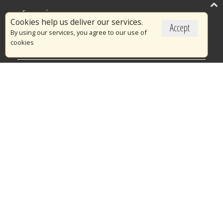
Επικαιρότητα
Cookies help us deliver our services.
Accept
Το Πυροσβεστικό Σώμα
By using our services, you agree to our use of
cookies
Πυρασφάλεια
Τράπεζα Ιδεών
Εθελοντισμός
Ανοιχτά Δεδομένα
Διαγωνισμοί
Ευρωπαϊκά & Αναπτυξιακά Προγράμματα