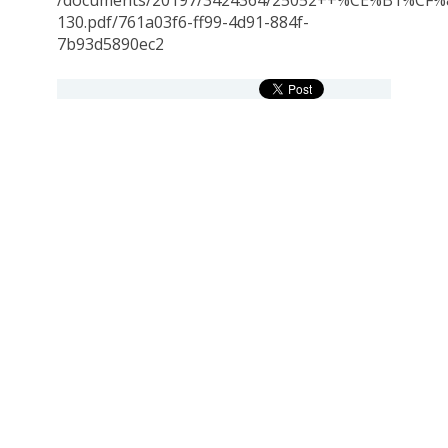
/documents/20197/3424364/25052++%CE%B1
130.pdf/761a03f6-ff99-4d91-884f-
7b93d5890ec2