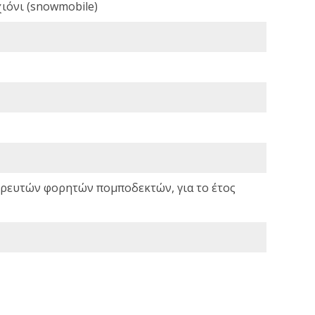
ιόνι (snowmobile)
σωρευτών φορητών πομποδεκτών, για το έτος