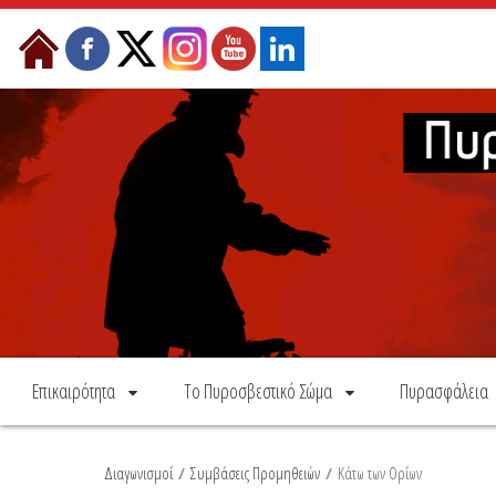
Skip to Content
Επικαιρότητα
Το Πυροσβεστικό Σώμα
Πυρασφάλεια
Διαγωνισμοί
/
Συμβάσεις Προμηθειών
/
Κάτω των Ορίων