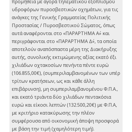
προμήθεια με αγορά τηλεματικού εξοπλισμού
υδροφόρων πυροσβεστικών οχημάτων, για τις
ανάγκες της Γενικής Γραμματείας Πολιτικής
Προστασίας / Πυροσβεστικού Σώματος, όπως
αυτά αναφέρονται στο «ΠΑΡΑΡΤΗΜΑ Α΄» και
περιγράφονται στο «ΠΑΡΑΡΤΗΜΑ Δ΄», τα οποία
αποτελούν αναπόσπαστα μέρη της Διακήρυξης
αυτής, συνολικής εκτιμώμενης αξίας εκατό έξι
χιλιάδων οχτακοσίων πενήντα πέντε ευρώ
(106.855,00€), (συμπεριλαμβανομένων των υπέρ
τρίτων κρατήσεων, ως και κάθε άλλη
επιβάρυνση), μη συμπεριλαμβανομένου Φ.Π.Α.,
και εκατό τριάντα δύο χιλιάδων πεντακόσια
ευρώ και είκοσι λεπτών (132.500,20€) με Φ.Π.Α,
με κριτήριο κατακύρωσης την πλέον
συμφέρουσα από οικονομική άποψη προσφορά
με βάση την τιμή (χαμηλότερη τιμή).