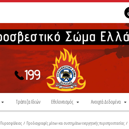
Τράπεζα Ιδεών
Εθελοντισμός
Ανοιχτά Δεδομένα
α Πυρασφάλειας
/
Προδιαγραφές μέσων και συστημάτων ενεργητικής πυροπροστασίας
/