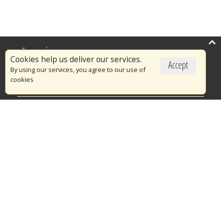
Επικαιρότητα
Cookies help us deliver our services.
Accept
Το Πυροσβεστικό Σώμα
By using our services, you agree to our use of
cookies
Πυρασφάλεια
Τράπεζα Ιδεών
Εθελοντισμός
Ανοιχτά Δεδομένα
Διαγωνισμοί
Ευρωπαϊκά & Αναπτυξιακά Προγράμματα