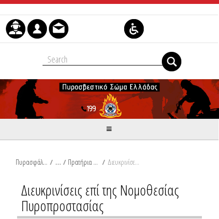
Skip to Content
Πυρασφάλεια
/
Πρατήρια Υγρών Καυσίμων
/
Διευκρινίσεις επί της Νομοθεσίας Πυροπροστασίας
Διευκρινίσεις επί της Νομοθεσίας
Πυροπροστασίας