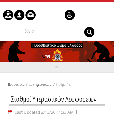
Skip to Content
Πυρασφάλεια
/
Εγκαταστάσεις Οχημάτων
/
Σταθμοί Υπεραστικών Λεωφορείων
Σταθμοί Υπεραστικών Λεωφορείων
Last Updated 2/13/26 11:33 AM