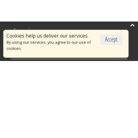
Επικαιρότητα
Cookies help us deliver our services.
Accept
Το Πυροσβεστικό Σώμα
By using our services, you agree to our use of
cookies
Πυρασφάλεια
Τράπεζα Ιδεών
Εθελοντισμός
Ανοιχτά Δεδομένα
Διαγωνισμοί
Ευρωπαϊκά & Αναπτυξιακά Προγράμματα