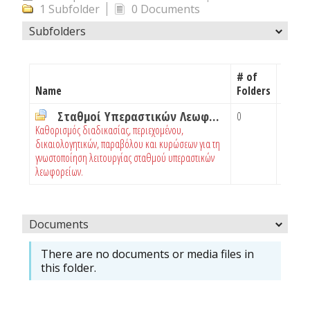
1 Subfolder
0 Documents
Subfolders
# of
# of
Name
Folders
Docu
Σταθμοί Υπεραστικών Λεωφορείων
0
2
Καθορισμός διαδικασίας, περιεχομένου,
δικαιολογητικών, παραβόλου και κυρώσεων για τη
γνωστοποίηση λειτουργίας σταθμού υπεραστικών
λεωφορείων.
Documents
There are no documents or media files in
this folder.