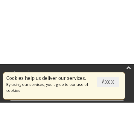
Επικαιρότητα
Cookies help us deliver our services.
Accept
Το Πυροσβεστικό Σώμα
By using our services, you agree to our use of
cookies
Πυρασφάλεια
Τράπεζα Ιδεών
Εθελοντισμός
Ανοιχτά Δεδομένα