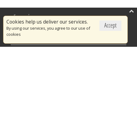
Επικαιρότητα
Cookies help us deliver our services.
Accept
Το Πυροσβεστικό Σώμα
By using our services, you agree to our use of
cookies
Πυρασφάλεια
Τράπεζα Ιδεών
Εθελοντισμός
Ανοιχτά Δεδομένα
Διαγωνισμοί
Ευρωπαϊκά & Αναπτυξιακά Προγράμματα