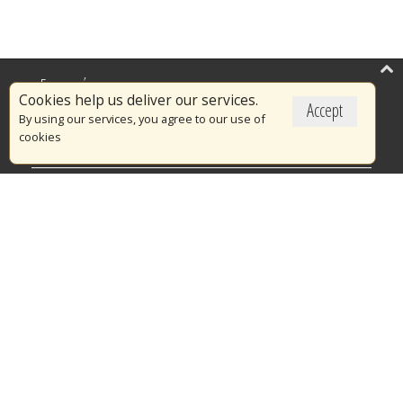
Επικαιρότητα
Cookies help us deliver our services.
Accept
Το Πυροσβεστικό Σώμα
By using our services, you agree to our use of
cookies
Πυρασφάλεια
Τράπεζα Ιδεών
Εθελοντισμός
Ανοιχτά Δεδομένα
Διαγωνισμοί
Ευρωπαϊκά & Αναπτυξιακά Προγράμματα