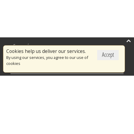
Επικαιρότητα
Cookies help us deliver our services.
Accept
Το Πυροσβεστικό Σώμα
By using our services, you agree to our use of
cookies
Πυρασφάλεια
Τράπεζα Ιδεών
Εθελοντισμός
Ανοιχτά Δεδομένα
Διαγωνισμοί
Ευρωπαϊκά & Αναπτυξιακά Προγράμματα