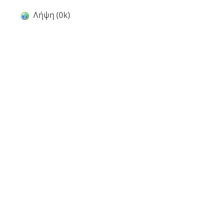
Λήψη (0k)