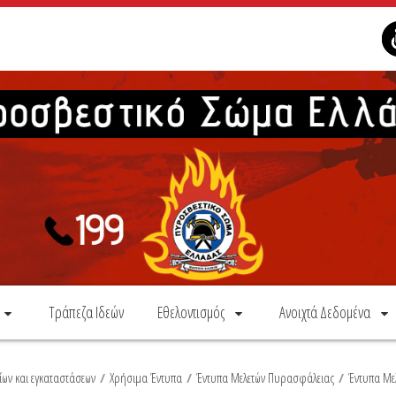
Τράπεζα Ιδεών
Εθελοντισμός
Ανοιχτά Δεδομένα
ων και εγκαταστάσεων
/
Χρήσιμα Έντυπα
/
Έντυπα Μελετών Πυρασφάλειας
/
Έντυπα Με