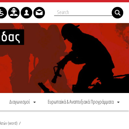
Διαγωνισμοί
Ευρωπαϊκά & Αναπτυξιακά Προγράμματα
λετών (word)
/