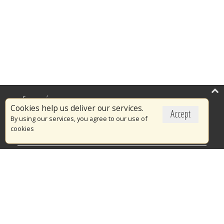
Επικαιρότητα
Cookies help us deliver our services.
Accept
Το Πυροσβεστικό Σώμα
By using our services, you agree to our use of
cookies
Πυρασφάλεια
Τράπεζα Ιδεών
Εθελοντισμός
Ανοιχτά Δεδομένα
Διαγωνισμοί