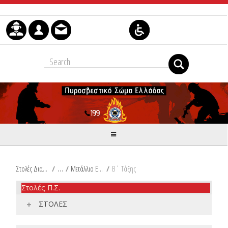
Skip to Content
Στολές Διακριτικά Είδη Ιματισμού Π.Σ.
/
Μετάλλιο Ευδόκιμης Επιτελικής Υπηρεσίας
/
Β΄ Τάξης
Στολές Π.Σ.
ΣΤΟΛΕΣ