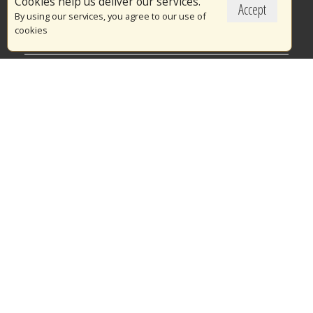
Cookies help us deliver our services.
Accept
Το Πυροσβεστικό Σώμα
By using our services, you agree to our use of
cookies
Πυρασφάλεια
Τράπεζα Ιδεών
Εθελοντισμός
Ανοιχτά Δεδομένα
Διαγωνισμοί
Ευρωπαϊκά & Αναπτυξιακά Προγράμματα