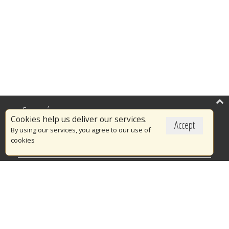
Επικαιρότητα
Cookies help us deliver our services.
Accept
Το Πυροσβεστικό Σώμα
By using our services, you agree to our use of
cookies
Πυρασφάλεια
Τράπεζα Ιδεών
Εθελοντισμός
Ανοιχτά Δεδομένα
Διαγωνισμοί