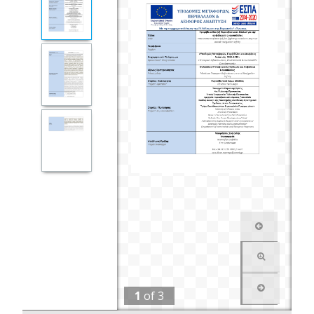
1
of
3