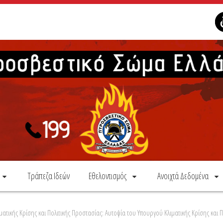
Τράπεζα Ιδεών
Εθελοντισμός
Ανοιχτά Δεδομένα
τικής Κρίσης και Πολιτικής Προστασίας: Αυτοψία του Υπουργού Κλιματικής Κρίσης και Πο