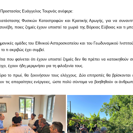
ς Προστασίας Ευάγγελος Τουρνάς ανέφερε:
κατάστασης Φυσικών Καταστροφών και Κρατικής Αρωγής, για να συναντηθ
 συνέβη, ποιες ζημιές έχουν υποστεί τα χωριά της Βόρειας Εύβοιας και τι
τημονικές ομάδες του Εθνικού Αστεροσκοπείου και του Γεωδυναμικού Ινστιτού
ο τι ακριβώς έχει συμβεί.
τια που φαίνεται ότι έχουν υποστεί ζημιές δεν θα πρέπει να κατοικηθούν σ
χο, έχουν ήδη μεριμνήσει για τη φιλοξενία τους.
ύριο το πρωί, θα ξεκινήσουν τους ελέγχους. Δύο επιτροπές θα βρίσκοντα
ουν τις απαραίτητες ενέργειες, ώστε πολύ σύντομα να βοηθηθούν οι άνθρω