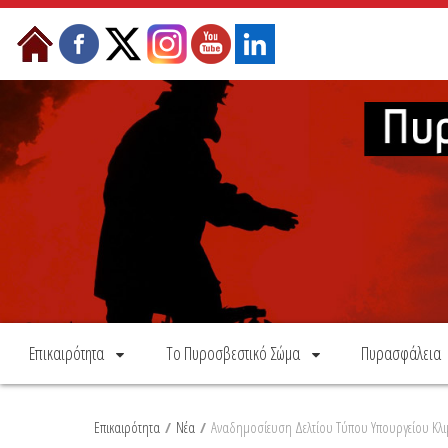
Skip to Content
Επικαιρότητα
Το Πυροσβεστικό Σώμα
Πυρασφάλεια
Επικαιρότητα
/
Νέα
/
Αναδημοσίευση Δελτίου Τύπου Υπουργείου Κλιμα