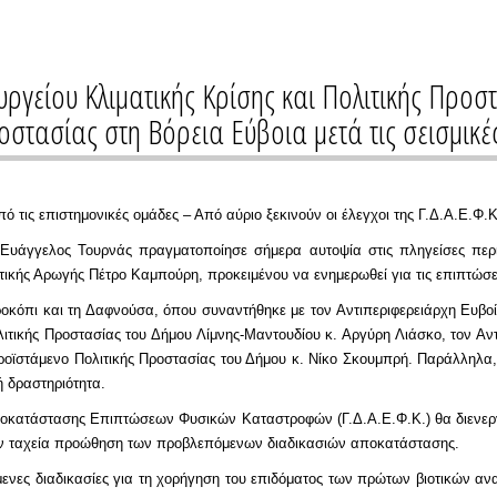
ργείου Κλιματικής Κρίσης και Πολιτικής Προσ
ροστασίας στη Βόρεια Εύβοια μετά τις σεισμικέ
τις επιστημονικές ομάδες – Από αύριο ξεκινούν οι έλεγχοι της Γ.Δ.Α.Ε.Φ.Κ.
 Ευάγγελος Τουρνάς πραγματοποίησε σήμερα αυτοψία στις πληγείσες περι
ς Αρωγής Πέτρο Καμπούρη, προκειμένου να ενημερωθεί για τις επιπτώσεις
ροκόπι και τη Δαφνούσα, όπου συναντήθηκε με τον Αντιπεριφερειάρχη Ευβοί
τικής Προστασίας του Δήμου Λίμνης-Μαντουδίου κ. Αργύρη Λιάσκο, τον Αν
ροϊστάμενο Πολιτικής Προστασίας του Δήμου κ. Νίκο Σκουμπρή. Παράλληλα,
ή δραστηριότητα.
Αποκατάστασης Επιπτώσεων Φυσικών Καταστροφών (Γ.Δ.Α.Ε.Φ.Κ.) θα διενερ
 την ταχεία προώθηση των προβλεπόμενων διαδικασιών αποκατάστασης.
νες διαδικασίες για τη χορήγηση του επιδόματος των πρώτων βιοτικών ανα