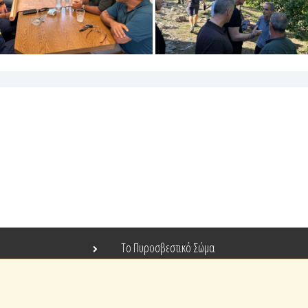
Το Πυροσβεστικό Σώμα
Τράπεζα Ιδεών
Ανοιχτά Δεδομένα