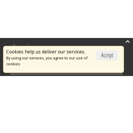
Επικαιρότητα
Cookies help us deliver our services.
Accept
Το Πυροσβεστικό Σώμα
By using our services, you agree to our use of
cookies
Πυρασφάλεια
Τράπεζα Ιδεών
Εθελοντισμός
Ανοιχτά Δεδομένα
Διαγωνισμοί
Ευρωπαϊκά & Αναπτυξιακά Προγράμματα