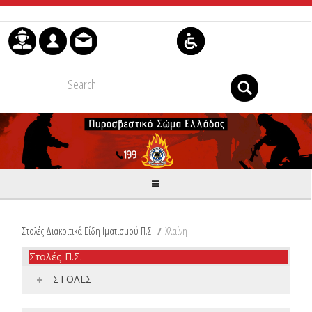
Skip to Content
Στολές Διακριτικά Είδη Ιματισμού Π.Σ.
/
Χλαίνη
Στολές Π.Σ.
ΣΤΟΛΕΣ