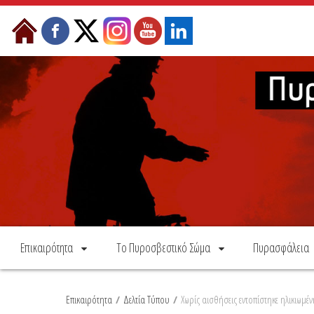
Skip to Content
Επικαιρότητα
Το Πυροσβεστικό Σώμα
Πυρασφάλεια
Επικαιρότητα
/
Δελτία Τύπου
/
Χωρίς αισθήσεις εντοπίστηκε ηλικιωμ