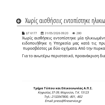
Χωρίς αισθήσεις εντοπίστηκε ηλικ
ΔΤ 6177
31/05/2026 09:20
280
Χωρίς αισθήσεις εντοπίστηκε μία ηλικιωμέν
ειδοποιήθηκε η Υπηρεσία μας κατά τις πρ
πυροσβέστες με δύο οχήματα. Από την πυρκαγ
Για το ανωτέρω περιστατικό, προανάκριση διε
Τμήμα Τύπου και Επικοινωνίας Α.Π.Σ.
Κηφισίας 37-39, Μαρούσι, Τ.Κ. 15123
Τηλ.: 2132047800, -801, -802
Email: press@fireservice.gr