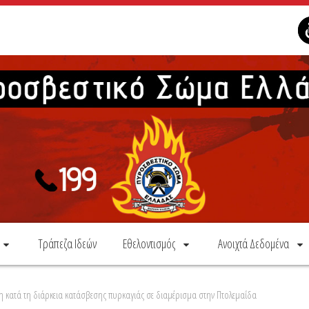
Τράπεζα Ιδεών
Εθελοντισμός
Ανοιχτά Δεδομένα
ένη κατά τη διάρκεια κατάσβεσης πυρκαγιάς σε διαμέρισμα στην Πτολεμαΐδα