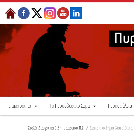
Skip to Content
Επικαιρότητα
Το Πυροσβεστικό Σώμα
Πυρασφάλεια
Στολές Διακριτικά Είδη Ιματισμού Π.Σ.
/
Διακριτικό Σήμα διακριθέντα