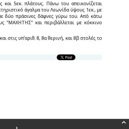
 και 5εκ. πλάτους. Πάνω του απεικονίζεται
τηριστικό άγαλμα του Λεωνίδα ύψους 1εκ., με
με δύο πράσινες δάφνες γύρω του. Από κάτω
υς "ΜΑΧΗΤΗΣ" και περιβάλλεται με κόκκινο
αι στις υπ’αριθ. 8, 8α θερινή, και 8β στολές το