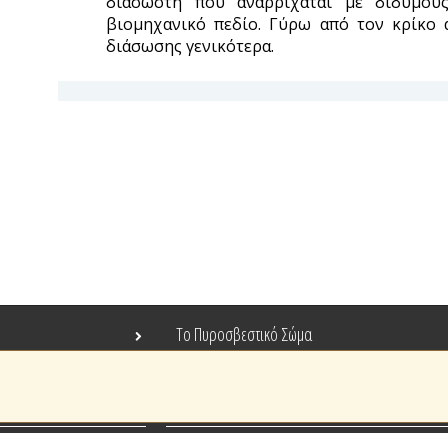
διασώστη που αναρριχάται με δίδυμου
βιομηχανικό πεδίο. Γύρω από τον κρίκο 
διάσωσης γενικότερα.
Το Πυροσβεστικό Σώμα
Τράπεζα Ιδεών
Ανοιχτά Δεδομένα