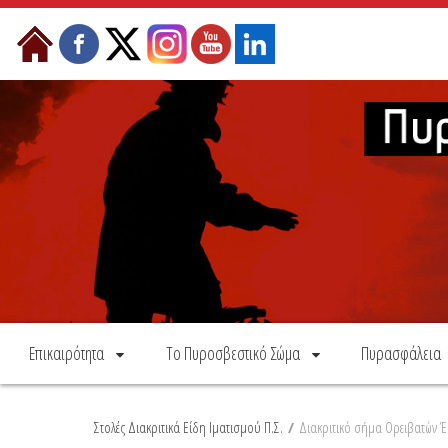
Skip to Content
Επικαιρότητα
Το Πυροσβεστικό Σώμα
Πυρασφάλεια
Στολές Διακριτικά Είδη Ιματισμού Π.Σ.
/
Διακριτικό σήμα Ορειβατών 