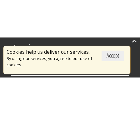
Επικαιρότητα
Cookies help us deliver our services.
Accept
Το Πυροσβεστικό Σώμα
By using our services, you agree to our use of
cookies
Πυρασφάλεια
Τράπεζα Ιδεών
Εθελοντισμός
Ανοιχτά Δεδομένα
Διαγωνισμοί
Ευρωπαϊκά & Αναπτυξιακά Προγράμματα