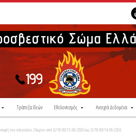
Τράπεζα Ιδεών
Εθελοντισμός
Ανοιχτά Δεδομένα
καγιές του τελευταίου 24ωρου από Ω/18:00/13-06-2026 έως Ω/18:00/14-06-2026