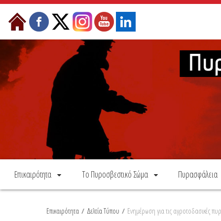
Skip to Content
Επικαιρότητα
Το Πυροσβεστικό Σώμα
Πυρασφάλεια
Επικαιρότητα
/
Δελτία Τύπου
/
Ενημέρωση για τις αγροτοδασικές πυρ