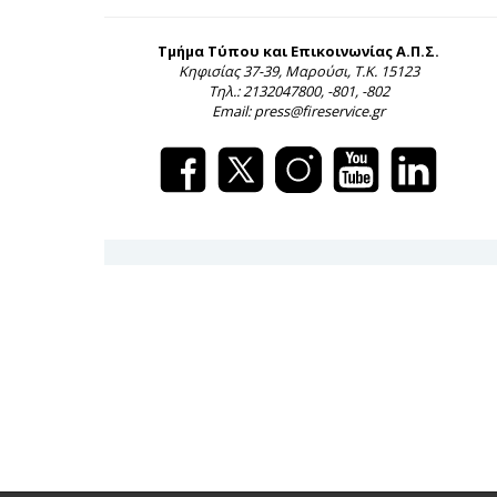
Τμήμα Τύπου και Επικοινωνίας Α.Π.Σ.
Κηφισίας 37-39, Μαρούσι, Τ.Κ. 15123
Τηλ.: 2132047800, -801, -802
Email: press@fireservice.gr